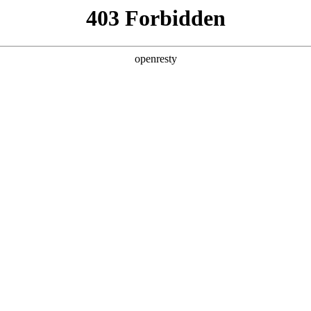
产品及服务
行业解决方案
合作伙伴
投资者关系
储项目建设
化，库房管理精益化